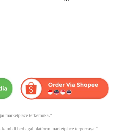
HABBASAUDA EXTRA
MADU ASLI | Menjaga Stamin
PROPOLIS & VCO | Dari Herba
Tubuh | Dari Herba Wahida
Wahida
Rp
105,000
Rp
175,000
ai marketplace terkemuka.”
ami di berbagai platform marketplace terpercaya.”