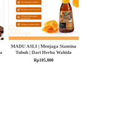
a
OBAT HERBAL ANDROGIA
paket obat herbal untuk
Mengobati Penyakit Pernafasan |
tinggi produk herba w
Dari Herba Wahida
Rp
157,000
Rp
90,000