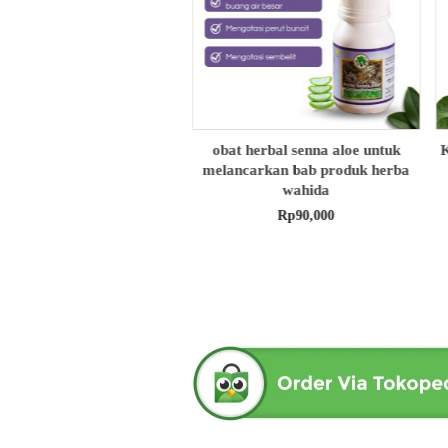
 herbal senna aloe untuk
KOPI RADIX | Menjaga Stamina
carkan bab produk herba
Pria | Dari Herba Wahida – 15
wahida
sachet
Rp
90,000
Rp
72,000