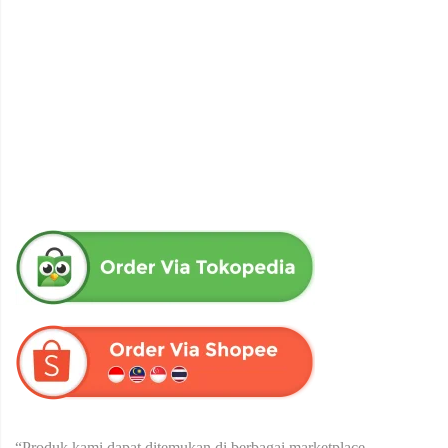
obat herbal senna aloe untuk melancarkan bab produk herba
wahida
Rp
90,000
“Produk kami dapat ditemukan di berbagai marketplace