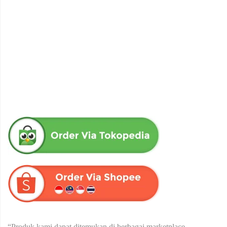
obat herbal senna aloe untuk melancarkan bab produk herba
wahida
Rp
90,000
“Produk kami dapat ditemukan di berbagai marketplace