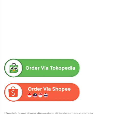
obat herbal senna aloe untuk melancarkan bab produk herba
wahida
Rp
90,000
“Produk kami dapat ditemukan di berbagai marketplace