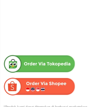
obat herbal senna aloe untuk melancarkan bab produk herba
wahida
Rp
90,000
“Produk kami dapat ditemukan di berbagai marketplace