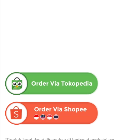
obat herbal senna aloe untuk melancarkan bab produk herba
wahida
Rp
90,000
“Produk kami dapat ditemukan di berbagai marketplace