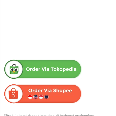
obat herbal senna aloe untuk melancarkan bab produk herba
wahida
Rp
90,000
“Produk kami dapat ditemukan di berbagai marketplace