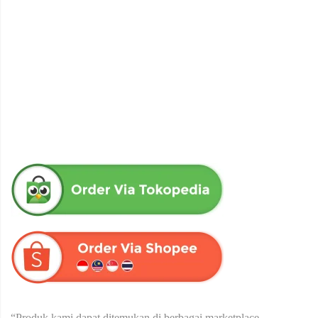
obat herbal senna aloe untuk melancarkan bab produk herba
wahida
Rp
90,000
“Produk kami dapat ditemukan di berbagai marketplace