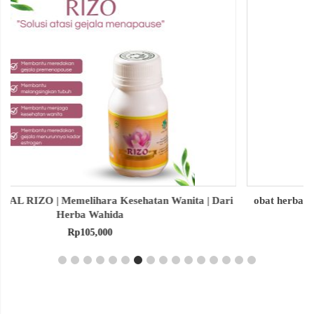
obat herbal senna aloe untuk melancarkan bab produk herba
wahida
Rp
90,000