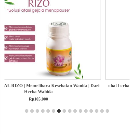
obat herbal senna aloe untuk melancarkan bab produk herba
wahida
Rp
90,000