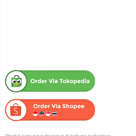
obat herbal senna aloe untuk melancarkan bab produk herba
wahida
Rp
90,000
“Produk kami dapat ditemukan di berbagai marketplace