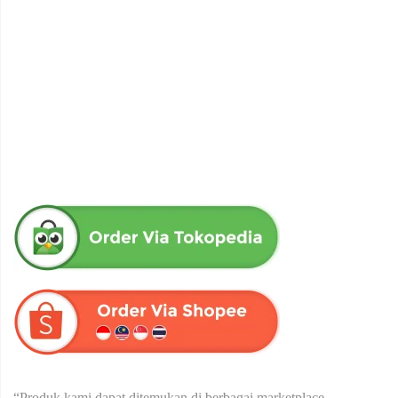
obat herbal senna aloe untuk melancarkan bab produk herba
wahida
Rp
90,000
“Produk kami dapat ditemukan di berbagai marketplace