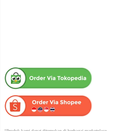
obat herbal senna aloe untuk melancarkan bab produk herba
wahida
Rp
90,000
“Produk kami dapat ditemukan di berbagai marketplace