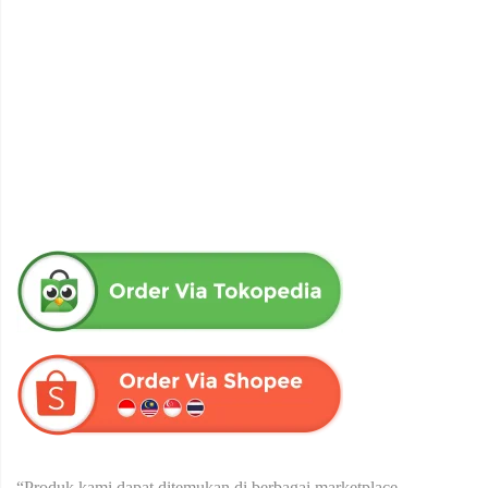
KOPI RADIX | Menjaga Stamina Pria | Dari Herba Wahida –
15 sachet
Rp
72,000
“Produk kami dapat ditemukan di berbagai marketplace