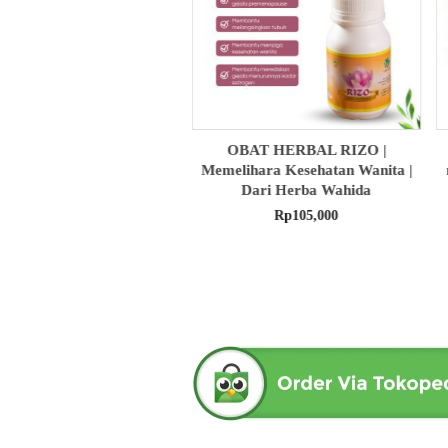
BAT HERBAL RIZO |
obat herbal senna aloe untuk
K
ihara Kesehatan Wanita |
melancarkan bab produk herba
Dari Herba Wahida
wahida
Rp
105,000
Rp
90,000