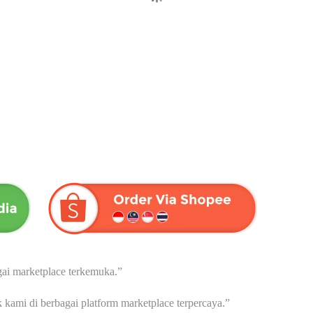
OPI RADIX | Menjaga Stamina
HABBASAUDA EXTRA
Pria | Dari Herba Wahida – 15
PROPOLIS & VCO | Dari Herb
sachet
Wahida
Rp
72,000
Rp
175,000
ai marketplace terkemuka.”
ami di berbagai platform marketplace terpercaya.”