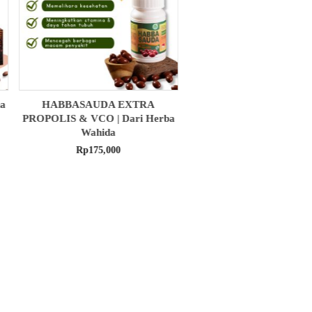
MADU ASLI | Menjaga Stamina
OBAT HERBAL ANDR
a
Tubuh | Dari Herba Wahida
Mengobati Penyakit Perna
Dari Herba Wahid
Rp
105,000
Rp
90,000