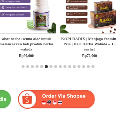
OPI RADIX | Menjaga Stamina
HABBASAUDA EXTRA
Pria | Dari Herba Wahida – 15
PROPOLIS & VCO | Dari Herb
sachet
Wahida
Rp
72,000
Rp
175,000