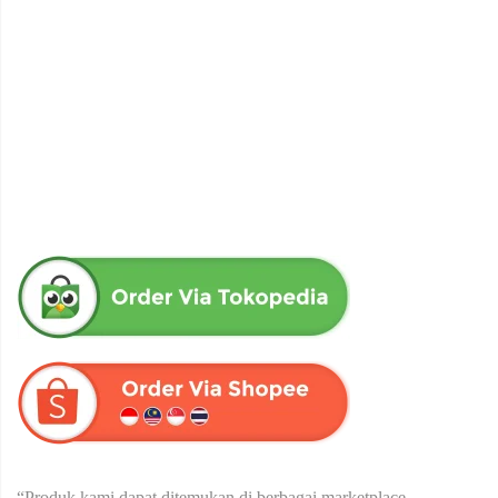
obat herbal senna aloe untuk melancarkan bab produk herba
wahida
Rp
90,000
“Produk kami dapat ditemukan di berbagai marketplace