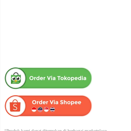
obat herbal senna aloe untuk melancarkan bab produk herba
wahida
Rp
90,000
“Produk kami dapat ditemukan di berbagai marketplace