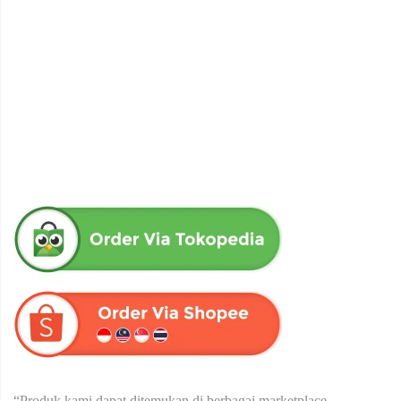
obat herbal senna aloe untuk melancarkan bab produk herba
wahida
Rp
90,000
“Produk kami dapat ditemukan di berbagai marketplace