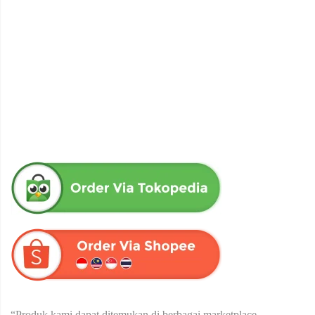
obat herbal senna aloe untuk melancarkan bab produk herba
wahida
Rp
90,000
“Produk kami dapat ditemukan di berbagai marketplace