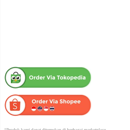
obat herbal senna aloe untuk melancarkan bab produk herba
wahida
Rp
90,000
“Produk kami dapat ditemukan di berbagai marketplace