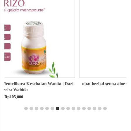
obat herbal senna aloe untuk melancarkan bab produk herba
wahida
Rp
90,000