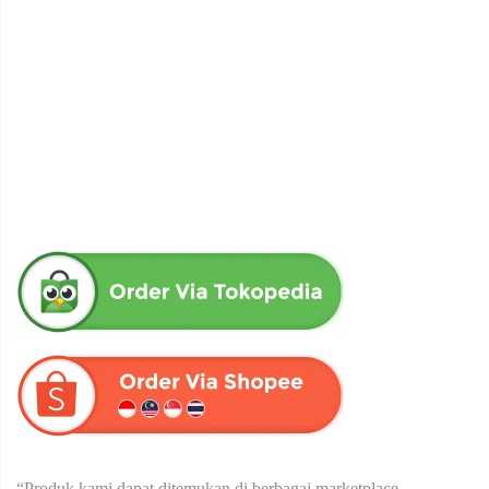
obat herbal senna aloe untuk melancarkan bab produk herba
wahida
Rp
90,000
“Produk kami dapat ditemukan di berbagai marketplace