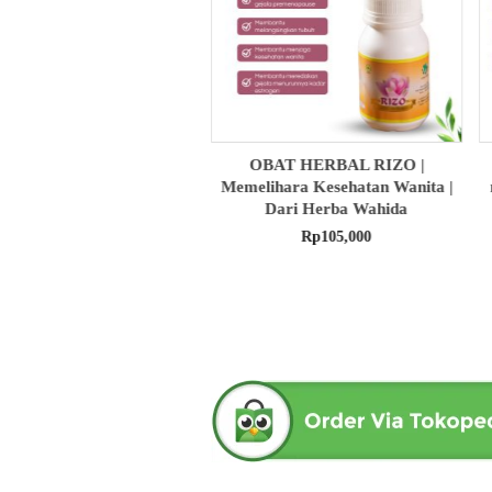
BAT HERBAL RIZO |
obat herbal senna aloe untuk
ihara Kesehatan Wanita |
melancarkan bab produk herba
Dari Herba Wahida
wahida
Rp
105,000
Rp
90,000