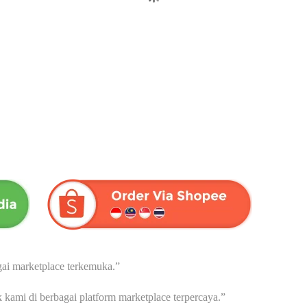
KOPI RADIX | Menjaga Stamina
HABBASAUDA EXTRA
Pria | Dari Herba Wahida – 15
PROPOLIS & VCO | Dari Her
sachet
Wahida
Rp
72,000
Rp
175,000
ai marketplace terkemuka.”
ami di berbagai platform marketplace terpercaya.”