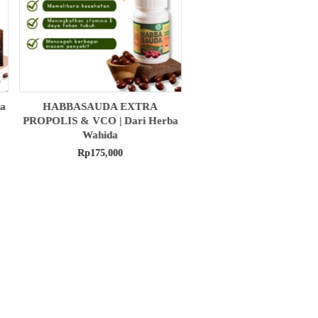
MADU ASLI | Menjaga Stamina
OBAT HERBAL ANDR
ba
Tubuh | Dari Herba Wahida
Mengobati Penyakit Perna
Dari Herba Wahid
Rp
105,000
Rp
90,000