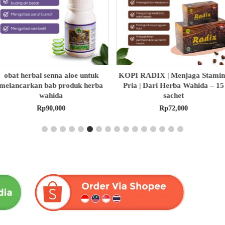
KOPI RADIX | Menjaga Stamina
HABBASAUDA EXTRA
Pria | Dari Herba Wahida – 15
PROPOLIS & VCO | Dari Her
sachet
Wahida
Rp
72,000
Rp
175,000