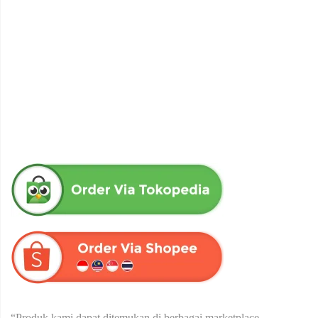
obat herbal senna aloe untuk melancarkan bab produk herba
wahida
Rp
90,000
“Produk kami dapat ditemukan di berbagai marketplace