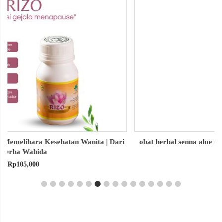
obat herbal senna aloe untuk melancarkan bab produk herba
wahida
Rp
90,000