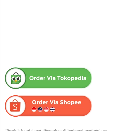
obat herbal senna aloe untuk melancarkan bab produk herba
wahida
Rp
90,000
“Produk kami dapat ditemukan di berbagai marketplace