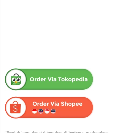
obat herbal senna aloe untuk melancarkan bab produk herba
wahida
Rp
90,000
“Produk kami dapat ditemukan di berbagai marketplace