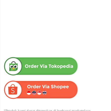
obat herbal senna aloe untuk melancarkan bab produk herba
wahida
Rp
90,000
“Produk kami dapat ditemukan di berbagai marketplace