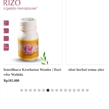
obat herbal senna aloe untuk melancarkan bab produk herba
wahida
Rp
90,000