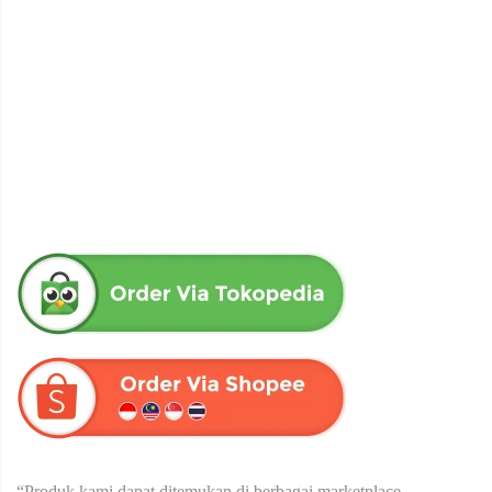
obat herbal senna aloe untuk melancarkan bab produk herba
wahida
Rp
90,000
“Produk kami dapat ditemukan di berbagai marketplace