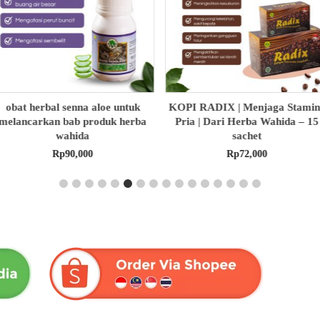
OPI RADIX | Menjaga Stamina
HABBASAUDA EXTRA
Pria | Dari Herba Wahida – 15
PROPOLIS & VCO | Dari Herb
sachet
Wahida
Rp
72,000
Rp
175,000