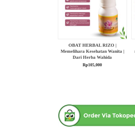
BAT HERBAL RIZO |
obat herbal senna aloe untuk
K
ihara Kesehatan Wanita |
melancarkan bab produk herba
Dari Herba Wahida
wahida
Rp
105,000
Rp
90,000