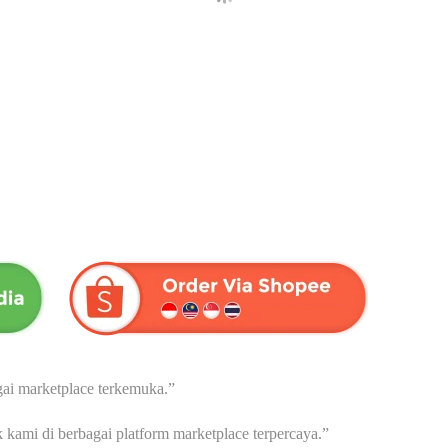
OPI RADIX | Menjaga Stamina
HABBASAUDA EXTRA
Pria | Dari Herba Wahida – 15
PROPOLIS & VCO | Dari Herb
sachet
Wahida
Rp
72,000
Rp
175,000
ai marketplace terkemuka.”
ami di berbagai platform marketplace terpercaya.”