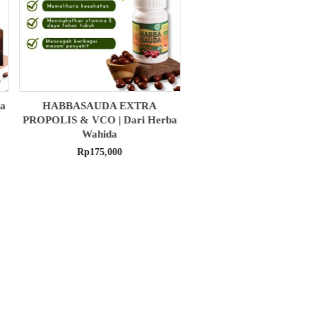
MADU ASLI | Menjaga Stamina
OBAT HERBAL ANDR
a
Tubuh | Dari Herba Wahida
Mengobati Penyakit Perna
Dari Herba Wahid
Rp
105,000
Rp
90,000