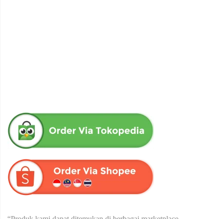
obat herbal senna aloe untuk melancarkan bab produk herba
wahida
Rp
90,000
“Produk kami dapat ditemukan di berbagai marketplace