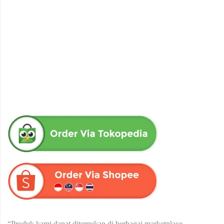
obat herbal senna aloe untuk melancarkan bab produk herba
wahida
Rp
90,000
“Produk kami dapat ditemukan di berbagai marketplace